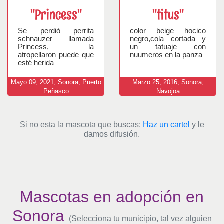
"Princess"
"titus"
Se perdió perrita
color beige hocico
schnauzer llamada
negro,cola cortada y
Princess, la
un tatuaje con
atropellaron puede que
nuumeros en la panza
esté herida
Mayo
09,
2021,
Sonora, Puerto
Marzo
25,
2016,
Sonora,
Peñasco
Navojoa
Si no esta la mascota que buscas:
Haz un cartel
y le
damos difusión.
Mascotas en adopción en
Sonora
(Selecciona tu municipio, tal vez alguien