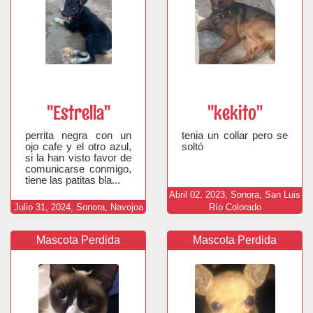
"Estrella"
"kekito"
perrita negra con un
tenia un collar pero se
ojo cafe y el otro azul,
soltó
si la han visto favor de
comunicarse conmigo,
tiene las patitas bla...
Abril
02,
2023,
Sonora, San Luis
Julio
31,
2024,
Sonora, Navojoa
Río Colorado
Mascota Perdida
Mascota Perdida