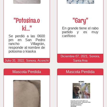
"Potosina.o
"Gary"
ki..."
En grande tiene el rabo
partido y es muy
cariñoso
Se perdió a las 0600
pm en San Pedro
rancho Villagrán,
responde al nombre de
potosina o kiaska
Diciembre
07,
2021,
Sonora,
Julio
31,
2022,
Sonora, Aconchi
Santa Ana
Mascota Perdida
Mascota Perdida