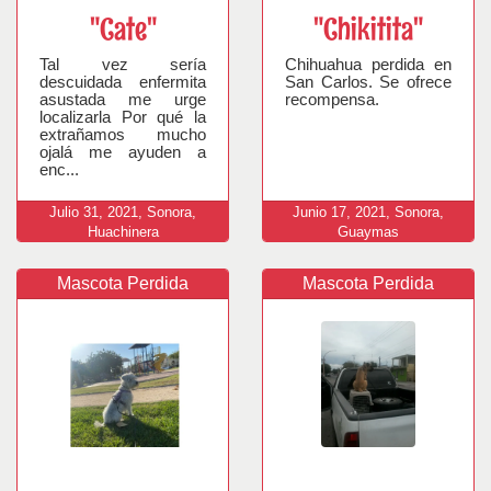
"Cate"
"Chikitita"
Tal vez sería
Chihuahua perdida en
descuidada enfermita
San Carlos. Se ofrece
asustada me urge
recompensa.
localizarla Por qué la
extrañamos mucho
ojalá me ayuden a
enc...
Julio
31,
2021,
Sonora,
Junio
17,
2021,
Sonora,
Huachinera
Guaymas
Mascota Perdida
Mascota Perdida