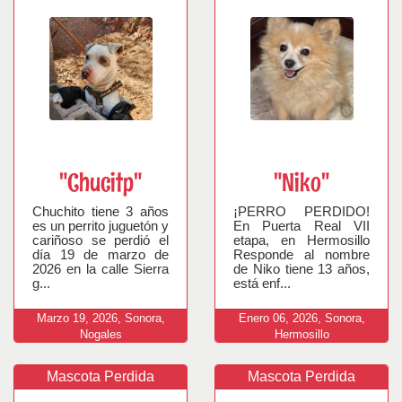
"Chucitp"
"Niko"
Chuchito tiene 3 años
¡PERRO PERDIDO!
es un perrito juguetón y
En Puerta Real VII
cariñoso se perdió el
etapa, en Hermosillo
día 19 de marzo de
Responde al nombre
2026 en la calle Sierra
de Niko tiene 13 años,
g...
está enf...
Marzo
19,
2026,
Sonora,
Enero
06,
2026,
Sonora,
Nogales
Hermosillo
Mascota Perdida
Mascota Perdida