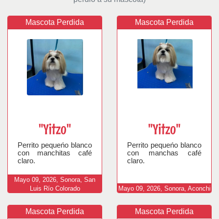
Mascota Perdida
Mascota Perdida
"Yitzo"
"Yitzo"
Perrito pequeńo blanco
Perrito pequeńo blanco
con manchitas café
con manchas café
claro.
claro.
Mayo
09,
2026,
Sonora, San
Luis Río Colorado
Mayo
09,
2026,
Sonora, Aconchi
Mascota Perdida
Mascota Perdida