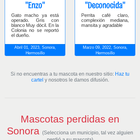
"Enzo"
"Deconocida"
Gato macho ya está
Perrita café claro,
operado. Gris con
complexión mediana,
blanco Muy dócil. En la
mansita y agradable
Colonia no se reportó
el dueño.
Abril
01,
2023,
Sonora,
Marzo
09,
2022,
Sonora,
Hermosillo
Hermosillo
Si no encuentras a tu mascota en nuestro sitio:
Haz tu
cartel
y nosotros le damos difusión.
Mascotas perdidas en
Sonora
(Selecciona un municipio, tal vez alguien
perdió a su mascota)