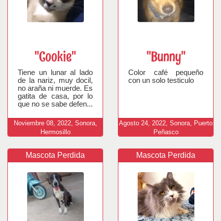
"Cookie"
"Bunny"
Tiene un lunar al lado
Color café pequeño
de la nariz, muy docil,
con un solo testiculo
no araña ni muerde. Es
gatita de casa, por lo
que no se sabe defen...
Noviembre
08,
2022,
Sonora,
Agosto
24,
2022,
Sonora, Puerto
Hermosillo
Peñasco
Mascota Perdida
Mascota Perdida