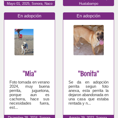
Mayo
01,
2025,
Sonora, Naco
Huatabampo
En adopción
En adopción
"Mia"
"Bonita"
Foto tomada en verano
Se da en adopción
2024, muy buena
perrita segun foto
perrita, juguetona,
anexa, esta perrita la
porque aun es
dejaron abandonada en
cachorra, hace sus
una casa que estaba
necesidades fuera,
rentada y n...
est...
Diciembre
28,
2024,
Sonora,
Agosto
29,
2022,
Sonora,