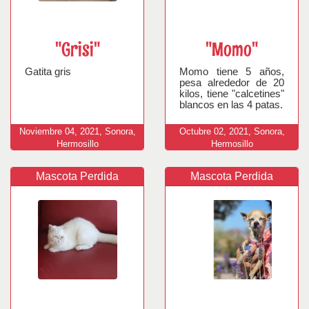
"Grisi"
"Momo"
Gatita gris
Momo tiene 5 años,
pesa alrededor de 20
kilos, tiene "calcetines"
blancos en las 4 patas.
Noviembre
04,
2021,
Sonora,
Octubre
02,
2021,
Sonora,
Hermosillo
Hermosillo
Mascota Perdida
Mascota Perdida