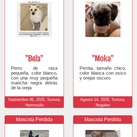
"Bela"
"Moka"
Perro de raza
Perrita, tamaño chico,
pequeña, color blanco,
color blanca con osico
con una muy pequeña
y orejas oscuro
mancha negra detrás
de la oreja
Septiembre
06,
2025,
Sonora,
Agosto
14,
2025,
Sonora,
Hermosillo
Nogales
Mascota Perdida
Mascota Perdida