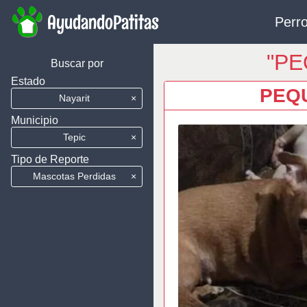
AyudandoPatitas
Perro
"PE
Buscar por
Estado
PEQ
Nayarit
×
Municipio
Tepic
×
Tipo de Reporte
Mascotas Perdidas
×