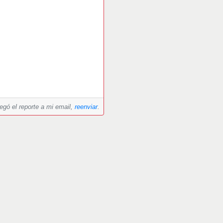
legó el reporte a mi email,
reenviar
.