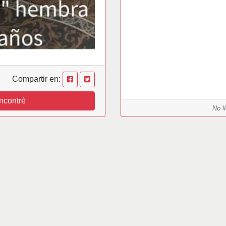
Compartir en:
ncontré
No l