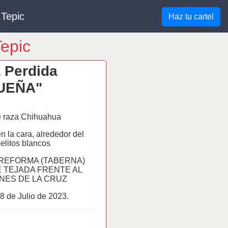
 Tepic
Haz tu cartel
epic
 Perdida
UEÑA"
 raza Chihuahua
n la cara, alrededor del
elitos blancos
a: REFORMA (TABERNA)
 TEJADA FRENTE AL
NES DE LA CRUZ
8 de
Julio
de 2023.