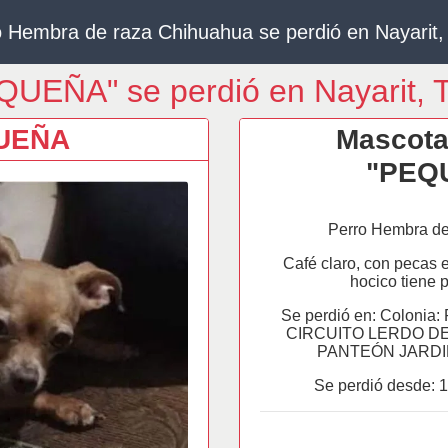
 Hembra de raza Chihuahua se perdió en Nayarit,
QUEÑA" se perdió en Nayarit, T
UEÑA
Mascota
"PEQ
Perro Hembra de
Café claro, con pecas e
hocico tiene p
Se perdió en: Coloni
CIRCUITO LERDO DE
PANTEÓN JARDI
Se perdió desde:
1