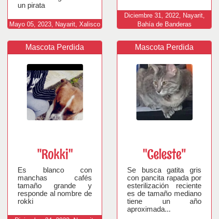
un pirata
Diciembre
31,
2022,
Nayarit,
Mayo
05,
2023,
Nayarit, Xalisco
Bahía de Banderas
Mascota Perdida
Mascota Perdida
"Rokki"
"Celeste"
Es blanco con
Se busca gatita gris
manchas cafés
con pancita rapada por
tamaño grande y
esterilización reciente
responde al nombre de
es de tamaño mediano
rokki
tiene un año
aproximada...