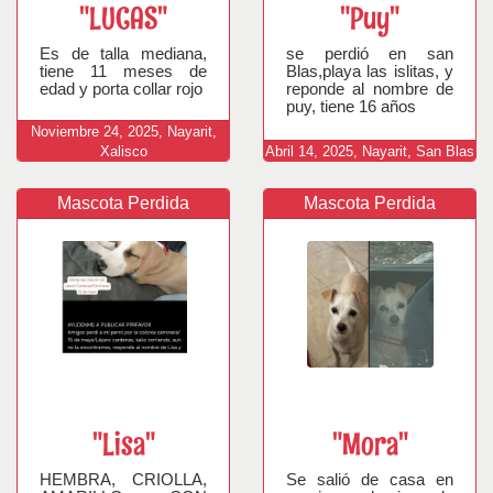
"LUCAS"
"Puy"
Es de talla mediana,
se perdió en san
tiene 11 meses de
Blas,playa las islitas, y
edad y porta collar rojo
reponde al nombre de
puy, tiene 16 años
Noviembre
24,
2025,
Nayarit,
Xalisco
Abril
14,
2025,
Nayarit, San Blas
Mascota Perdida
Mascota Perdida
"Lisa"
"Mora"
HEMBRA, CRIOLLA,
Se salió de casa en