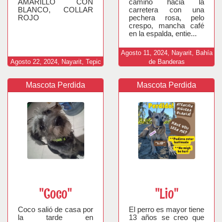
AMARILLO CON
camino hacia la
BLANCO, COLLAR
carretera con una
ROJO
pechera rosa, pelo
crespo, mancha café
en la espalda, entie...
Agosto
11,
2024,
Nayarit, Bahía
Agosto
22,
2024,
Nayarit, Tepic
de Banderas
Mascota Perdida
Mascota Perdida
"Coco"
"Lio"
Coco salió de casa por
El perro es mayor tiene
la tarde en
13 años se creo que