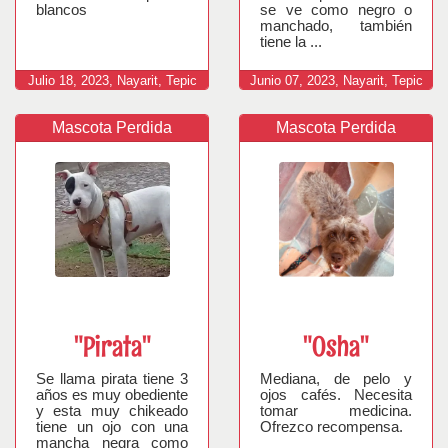
blancos
se ve como negro o
manchado, también
tiene la ...
Julio
18,
2023,
Nayarit, Tepic
Junio
07,
2023,
Nayarit, Tepic
Mascota Perdida
Mascota Perdida
"Pirata"
"Osha"
Se llama pirata tiene 3
Mediana, de pelo y
años es muy obediente
ojos cafés. Necesita
y esta muy chikeado
tomar medicina.
tiene un ojo con una
Ofrezco recompensa.
mancha negra como