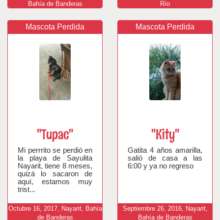
Bahía de Banderas
Río
Mascota Perdida
Mascota Perdida
"Tupac"
"Kity"
Mi perrrito se perdió en
Gatita 4 años amarilla,
la playa de Sayulita
salió de casa a las
Nayarit, tiene 8 meses,
6:00 y ya no regreso
quizá lo sacaron de
aquí, estamos muy
trist...
Octubre
16,
2017,
Nayarit, Bahía
Septiembre
26,
2016,
Nayarit,
de Banderas
Bahía de Banderas