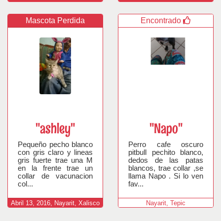
Mascota Perdida
Encontrado
"ashley"
"Napo"
Pequeño pecho blanco
Perro cafe oscuro
con gris claro y lineas
pitbull pechito blanco,
gris fuerte trae una M
dedos de las patas
en la frente trae un
blancos, trae collar ,se
collar de vacunacion
llama Napo . Si lo ven
col...
fav...
Abril
13,
2016,
Nayarit, Xalisco
Nayarit, Tepic