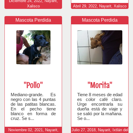
Diciembre
24,
2022,
Nayarit,
Xalisco
Abril
29,
2022,
Nayarit, Xalisco
Mascota Perdida
Mascota Perdida
"Pollo"
"Morita"
Mediano-grande. Es
Tiene 8 meses de edad
negro con las 4 puntas
es color café claro.
de las patitas blancas.
Urge encontrarla su
En el pecho tiene
dueña está de viaje y
blanco en forma de
se salió por la mañana.
cruz. Se s...
Se o...
Noviembre
02,
2021,
Nayarit,
Julio
27,
2018,
Nayarit, Ixtlán del