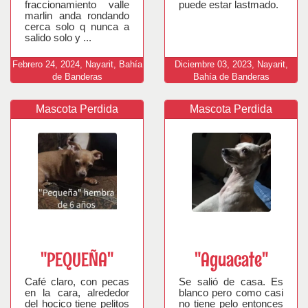
fraccionamiento valle
puede estar lastmado.
marlin anda rondando
cerca solo q nunca a
salido solo y ...
Febrero
24,
2024,
Nayarit, Bahía
Diciembre
03,
2023,
Nayarit,
de Banderas
Bahía de Banderas
Mascota Perdida
Mascota Perdida
"PEQUEÑA"
"Aguacate"
Café claro, con pecas
Se salió de casa. Es
en la cara, alrededor
blanco pero como casi
del hocico tiene pelitos
no tiene pelo entonces